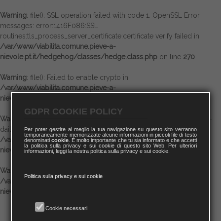
Warning
: file(): SSL operation failed with code 1. OpenSSL Error
messages: error:1416F086:SSL
routines:tls_process_server_certificate:certificate verify failed in
/var/www/viabilita.comune.pieve-a-
nievole.pt.it/hedgehog/classes/hedge.class.php
on line
270
Warning
: file(): Failed to enable crypto in
/var/www/viabilita.comune.pieve-a-
nievole.pt.it/hedgehog/classes/hedge.class.php
on line
270
GDPR COOKIE POLICY
Warning
: file(https://www.ecb.europa.eu/stats/eurofxref/eurofxref-
daily.xml): failed to open stream: operation failed in
Per poter gestire al meglio la tua navigazione su questo sito verranno
temporaneamente memorizzate alcune informazioni in piccoli file di testo
/var/www/viabilita.comune.pieve-a-
denominati
cookie
. È molto importante che tu sia informato e che accetti
la politica sulla privacy e sui cookie di questo sito Web. Per ulteriori
nievole.pt.it/hedgehog/classes/hedge.class.php
on line
270
informazioni, leggi la nostra politica sulla privacy e sui cookie.
Warning
: Invalid argument supplied for foreach() in
Politica sulla privacy e sui cookie
/var/www/viabilita.comune.pieve-a-
nievole.pt.it/hedgehog/classes/hedge.class.php
on line
270
Cookie necessari