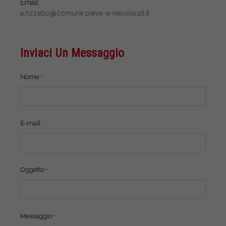
Email:
a.rizzello@comune.pieve-a-nievole.pt.it
Inviaci Un Messaggio
Nome
*
E-mail
*
Oggetto
*
Messaggio
*